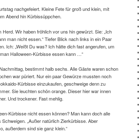
tstag nachgefeiert. Kleine Fete für groß und klein, mit
m Abend hin Kürbissüppchen.
 Herd. Wir haben fröhlich vor uns hin gewürzt. Sie: „Ich
n man nicht essen.“ Tiefer Blick nach links in ein Paar
en. Ich: „Weißt Du was? Ich hätte dich fast angerufen, um
s man Halloween-Kürbisse essen kann …“
Nachmittag, bestimmt halb sechs. Alle Gäste waren schon
ppchen war püriert. Nur ein paar Gewürze mussten noch
 Hokkaido-Kürbisse einzukaufen, geschweige denn zu
mmer. Sie leuchten schön orange. Dieser hier war innen
er. Und trockener. Fast mehlig.
ween-Kürbisse nicht essen können? Man kann doch alle
 Schweigen. „Außer natürlich Zierkürbisse. Aber
o, außerdem sind sie ganz klein.“