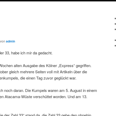
von
admin
er 33, habe ich mir da gedacht.
 Wochen alten Ausgabe des Kölner „Express“ gegriffen.
er gleich mehrere Seiten voll mit Artikeln über die
enkumpels, die einen Tag zuvor geglückt war.
ich noch daran. Die Kumpels waren am 5. August in einem
chen Atacama-Wüste verschüttet worden. Und am 13.
ie der Zahl 33“ stand da, die Zahl 33 gebe den ohnehin