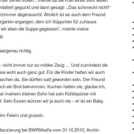
rdattert geguckt und dann gesagt: „‚Das schmeckt nicht!“
derzimmer abgerauscht. Ähnlich ist es auch dem Freund
rgarten ergangen, dem ich Süppchen für zuhause
 wir eben die Suppe gegessen“, meinte meine
g.
aargenau richtig.
 – nicht immer nur so mildes Zeug … Und zumindest die
e wohl auch ganz gut. Für die Kinder hatten wir auch
aschen da. Sie dürften satt geworden sein. Der Freund
ch ein Brot bekommen. Kuchen hatten sie, glaube ich,
gar meinem kleinen Sohn hat sein Kürbispüree mit
. Sein Essen würzen wir ja auch nie – er ist ein Baby.
eim Feiern und gruseln.
Bilanzierung bei BWRMed!a vom 31.10.2010, Archiv: