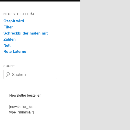
NEUESTE BEITRÄGE
Ozapft wird
Filter
Schreckbilder malen mit
Zahlen
Nett
Rote Laterne
SUCHE
S
u
c
h
e
Newsletter bestellen
n
[newsletter_form
type="minimal"]