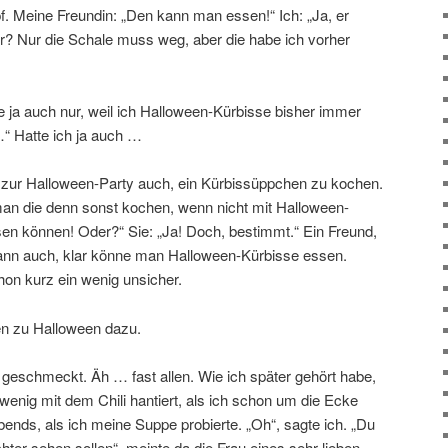
. Meine Freundin: „Den kann man essen!“ Ich: „Ja, er
er? Nur die Schale muss weg, aber die habe ich vorher
e ja auch nur, weil ich Halloween-Kürbisse bisher immer
“ Hatte ich ja auch …
 zur Halloween-Party auch, ein Kürbissüppchen zu kochen.
man die denn sonst kochen, wenn nicht mit Halloween-
n können! Oder?“ Sie: „Ja! Doch, bestimmt.“ Ein Freund,
 dann auch, klar könne man Halloween-Kürbisse essen.
hon kurz ein wenig unsicher.
ben zu Halloween dazu.
 geschmeckt. Äh … fast allen. Wie ich später gehört habe,
wenig mit dem Chili hantiert, als ich schon um die Ecke
abends, als ich meine Suppe probierte. „Oh“, sagte ich. „Du
hter sehen sollen“, meinte da die Frau eines sehr lieben