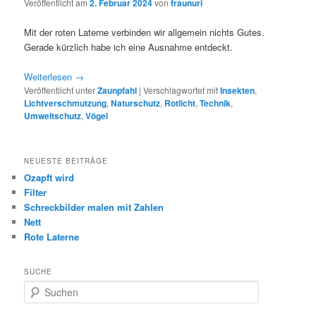
Veröffentlicht am
2. Februar 2024
von
fraunuri
Mit der roten Laterne verbinden wir allgemein nichts Gutes.
Gerade kürzlich habe ich eine Ausnahme entdeckt.
Weiterlesen
→
Veröffentlicht unter
Zaunpfahl
|
Verschlagwortet mit
Insekten
,
Lichtverschmutzung
,
Naturschutz
,
Rotlicht
,
Technik
,
Umweltschutz
,
Vögel
NEUESTE BEITRÄGE
Ozapft wird
Filter
Schreckbilder malen mit Zahlen
Nett
Rote Laterne
SUCHE
S
u
c