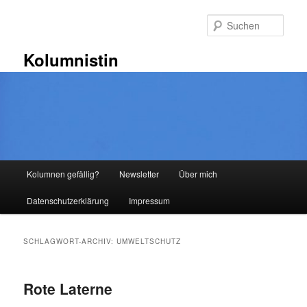
Zum
Zum
primären
sekundären
Such
Inhalt
Inhalt
springen
springen
Kolumnistin
Hauptmenü
Kolumnen gefällig?
Newsletter
Über mich
Datenschutzerklärung
Impressum
SCHLAGWORT-ARCHIV:
UMWELTSCHUTZ
Rote Laterne