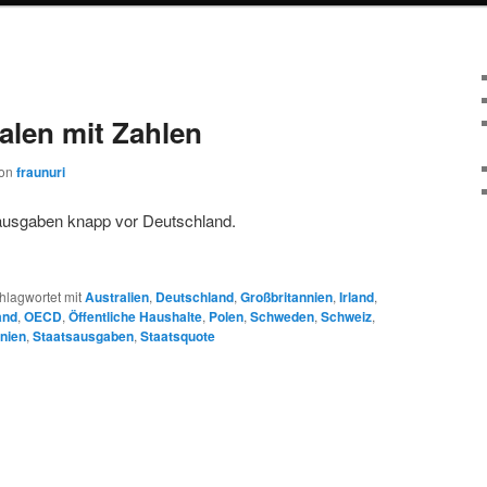
alen mit Zahlen
on
fraunuri
lausgaben knapp vor Deutschland.
hlagwortet mit
Australien
,
Deutschland
,
Großbritannien
,
Irland
,
and
,
OECD
,
Öffentliche Haushalte
,
Polen
,
Schweden
,
Schweiz
,
nien
,
Staatsausgaben
,
Staatsquote