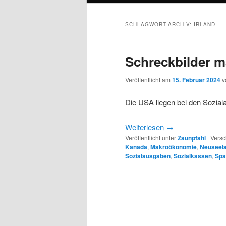
SCHLAGWORT-ARCHIV:
IRLAND
Schreckbilder m
Veröffentlicht am
15. Februar 2024
v
Die USA liegen bei den Sozia
Weiterlesen
→
Veröffentlicht unter
Zaunpfahl
|
Versc
Kanada
,
Makroökonomie
,
Neuseel
Sozialausgaben
,
Sozialkassen
,
Spa