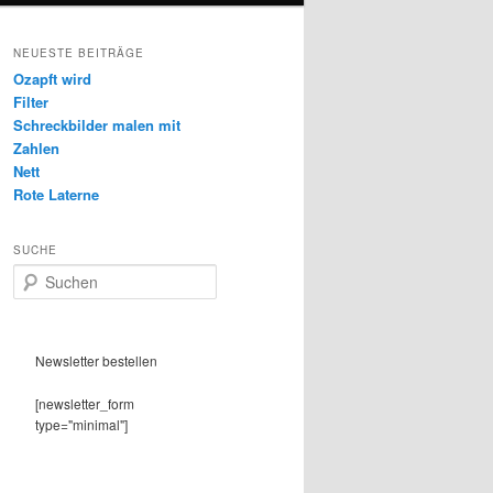
NEUESTE BEITRÄGE
Ozapft wird
Filter
Schreckbilder malen mit
Zahlen
Nett
Rote Laterne
SUCHE
S
u
c
h
e
Newsletter bestellen
n
[newsletter_form
type="minimal"]