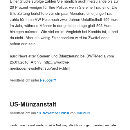
Einer Studie zufolge zahlen Sie nämlich auch hierzulande bis zu
20 Prozent weniger für Ihre Police, wenn Sie eine Frau sind. Die
Bild-Zeitung berichtete vor ein paar Monaten, eine junge Frau
zahle für ihren VW Polo nach zwei Jahren Unfallfreiheit 499 Euro
im Jahr, während Männer in der gleichen Lage glatt 593 Euro
hinlegen müssen. Wie viel es im Vergleich bei Kombis ist, stand
da nicht. Aber ein wenig Falschparken wird im Zweifel dann
schon drin sein…
aus: Newsletter Steuern und Bilanzierung bei BWRMed!a vom
25.01.2010, Archiv: http://www.bwr-
media.de/newsletter/sub/archiv.html
Veröffentlicht unter
Ne, oder?
US-Münzanstalt
Veröffentlicht am
13. November 2010
von
fraunuri
neulich war da mal wieder so eine Meldung, die ich nicht ganz verstanden habe: