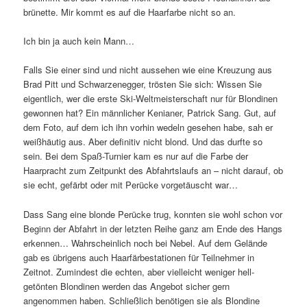
brünette. Mir kommt es auf die Haarfarbe nicht so an.
Ich bin ja auch kein Mann…
Falls Sie einer sind und nicht aussehen wie eine Kreuzung aus
Brad Pitt und Schwarzenegger, trösten Sie sich: Wissen Sie
eigentlich, wer die erste Ski-Weltmeisterschaft nur für Blondinen
gewonnen hat? Ein männlicher Kenianer, Patrick Sang. Gut, auf
dem Foto, auf dem ich ihn vorhin wedeln gesehen habe, sah er
weißhäutig aus. Aber definitiv nicht blond. Und das durfte so
sein. Bei dem Spaß-Turnier kam es nur auf die Farbe der
Haarpracht zum Zeitpunkt des Abfahrtslaufs an – nicht darauf, ob
sie echt, gefärbt oder mit Perücke vorgetäuscht war…
Dass Sang eine blonde Perücke trug, konnten sie wohl schon vor
Beginn der Abfahrt in der letzten Reihe ganz am Ende des Hangs
erkennen… Wahrscheinlich noch bei Nebel. Auf dem Gelände
gab es übrigens auch Haarfärbestationen für Teilnehmer in
Zeitnot. Zumindest die echten, aber vielleicht weniger hell-
getönten Blondinen werden das Angebot sicher gern
angenommen haben. Schließlich benötigen sie als Blondine