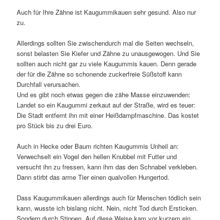
Auch für Ihre Zähne ist Kaugummikauen sehr gesund. Also nur
zu.
Allerdings sollten Sie zwischendurch mal die Seiten wechseln,
sonst belasten Sie Kiefer und Zähne zu unausgewogen. Und Sie
sollten auch nicht gar zu viele Kaugummis kauen. Denn gerade
der für die Zähne so schonende zuckerfreie Süßstoff kann
Durchfall verursachen.
Und es gibt noch etwas gegen die zähe Masse einzuwenden:
Landet so ein Kaugummi zerkaut auf der Straße, wird es teuer:
Die Stadt entfernt ihn mit einer Heißdampfmaschine. Das kostet
pro Stück bis zu drei Euro.
Auch in Hecke oder Baum richten Kaugummis Unheil an:
Verwechselt ein Vogel den hellen Knubbel mit Futter und
versucht ihn zu fressen, kann ihm das den Schnabel verkleben.
Dann stirbt das arme Tier einen qualvollen Hungertod.
Dass Kaugummikauen allerdings auch für Menschen tödlich sein
kann, wusste ich bislang nicht. Nein, nicht Tod durch Ersticken.
Sondern durch Stippen. Auf diese Weise kam vor kurzem ein