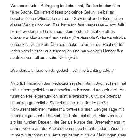
Wer sonst keine Aufregung im Leben hat, für den ist das eine
feine Sache. Es liefert dieses prickelnde Gefühl, selbst im
beschaulichen Wiesbaden auf dem Servierteller der Kriminellen
dieser Welt zu hocken. Das hatte ich fast vergessen – jetzt fällt
es mir wieder ein. Gleich nach dem ersten Einsatz hieß es
wieder die Medien rauf und runter: „Gravierende Sicherheitslücke
entdeckt“. Kleinigkeit. Über die Lücke sollte nur der Rechner für
jeden vom Internet aus zugänglich und mit wenigen Handgriffen
auch zu kontrollieren sein. Kleinigkeit.
„Wunderbar“, habe ich da gedacht: „Online-Banking adé…“
Natürlich habe ich das Redaktionssystem dann doch schnell mal
mit meinem geliebten und bewährten Browser durchgetestet. Es
funktionierte leider wirklich nicht einwandfrei. Gut, die offenbar
historisch gefährliche Sicherheitslücke hatte der große
Konkurrenzanbieter „meines“ Browsers binnen weniger Tage mit
einem so genannten Sicherheits-Patch behoben. Eine von den
zig bis hundert Dateien, die Sie als Kunde des Unternehmens im
Jahr sowieso auf der Anbieterhomepage herunterladen müssen –
immerhin automatisch. Anfangs haben mich die Meldungen stets