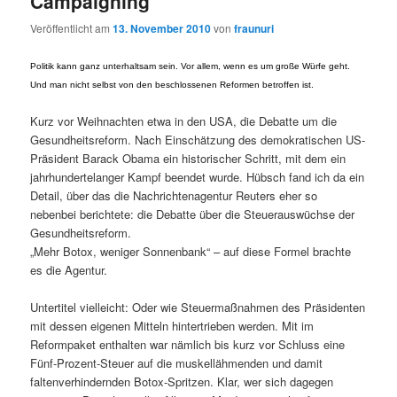
Campaigning
Veröffentlicht am
13. November 2010
von
fraunuri
Politik kann ganz unterhaltsam sein. Vor allem, wenn es um große Würfe geht.
Und man nicht selbst von den beschlossenen Reformen betroffen ist.
Kurz vor Weihnachten etwa in den USA, die Debatte um die
Gesundheitsreform. Nach Einschätzung des demokratischen US-
Präsident Barack Obama ein historischer Schritt, mit dem ein
jahrhundertelanger Kampf beendet wurde. Hübsch fand ich da ein
Detail, über das die Nachrichtenagentur Reuters eher so
nebenbei berichtete: die Debatte über die Steuerauswüchse der
Gesundheitsreform.
„Mehr Botox, weniger Sonnenbank“ – auf diese Formel brachte
es die Agentur.
Untertitel vielleicht: Oder wie Steuermaßnahmen des Präsidenten
mit dessen eigenen Mitteln hintertrieben werden. Mit im
Reformpaket enthalten war nämlich bis kurz vor Schluss eine
Fünf-Prozent-Steuer auf die muskellähmenden und damit
faltenverhindernden Botox-Spritzen. Klar, wer sich dagegen