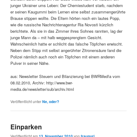
junger Ukrainer ums Leben: Der Chemiestudent starb, nachdem
er seinen Kaugummi beim Lernen eine selbst zusammengerührte
Brause stippen wollte. Die Eltern hörten noch ein lautes Popp,
wie die russische Nachrichtenagentur Ria Novosti kürzlich
berichtete. Als sie in das Zimmer ihres Sohnes rannten, lag der
junge Mann da – mit halb weggesprengtem Gesicht.
Wahrscheinlich hatte er schlicht das falsche Töpfchen erwischt.
Neben dem Stipp mit selbst angerührter Zitronensäure fand die
Polizei nämlich auch noch ein Töpfchen mit einem anderen
Pulver in seiner Nähe.
aus: Newsletter Steuern und Bilanzierung bei BWRMed!a vom
08.02.2010, Archiv: http://www.bwr-
media.de/newsletter/sub/archiv.html
Veröffentlicht unter
Ne, oder?
Einparken
Veröffentlicht am
13. November 2010
von
fraunuri