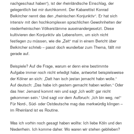
nachgeschaut haben“), ist der rheinländische Einschlag, der
gelegentlich bei mir durchkommt. Der Kabarettist Konrad
Beikircher nennt das den „rheinischen Konjunktiv“. Er hat sich
intensiv mit den hochkomplexen sprachlichen Gewohnheiten der
niederrheinischen Völkerstämme auseinandergesetzt. Diese
kultivieren den Konjunktiv als Lebensform, um sich nicht
festlegen zu müssen, wie die „Zeit“ mal in einem Bericht über
Beikircher schrieb – passt doch wunderbar zum Thema, fällt mir
gerade auf.
Beispiele? Auf die Frage, warum er denn eine bestimmte
Aufgabe immer noch nicht erledigt habe, antwortet beispielsweise
der Kölner an sich: „Datt han isch jestan jemacht habn wolle.“
Auf deutsch: „Das habe ich gestern gemacht haben wollen.“ Oder
das hier: Jemand kommt rein und sagt „Ich wollt‘ gar nicht
gekommen sein.“ Und sagt vor dem Aufbruch: „Ich bin weg, ne!“
Für Nord-, Süd- oder Ostdeutsche mag das merkwürdig klingen –
im Rheinland ist es Routine.
Was ich vorhin noch gesagt haben wollte: Ich liebe Köln und den
Niederrhein. Ich komme daher. Wo waren wir stehen geblieben?