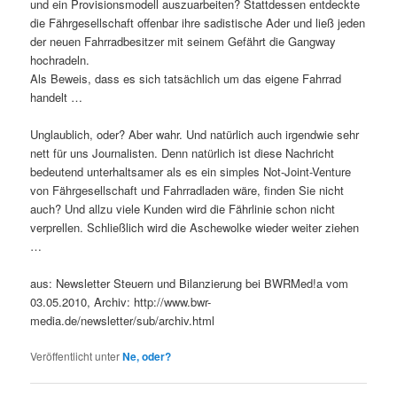
und ein Provisionsmodell auszuarbeiten? Stattdessen entdeckte
die Fährgesellschaft offenbar ihre sadistische Ader und ließ jeden
der neuen Fahrradbesitzer mit seinem Gefährt die Gangway
hochradeln.
Als Beweis, dass es sich tatsächlich um das eigene Fahrrad
handelt …
Unglaublich, oder? Aber wahr. Und natürlich auch irgendwie sehr
nett für uns Journalisten. Denn natürlich ist diese Nachricht
bedeutend unterhaltsamer als es ein simples Not-Joint-Venture
von Fährgesellschaft und Fahrradladen wäre, finden Sie nicht
auch? Und allzu viele Kunden wird die Fährlinie schon nicht
verprellen. Schließlich wird die Aschewolke wieder weiter ziehen
…
aus: Newsletter Steuern und Bilanzierung bei BWRMed!a vom
03.05.2010, Archiv: http://www.bwr-
media.de/newsletter/sub/archiv.html
Veröffentlicht unter
Ne, oder?