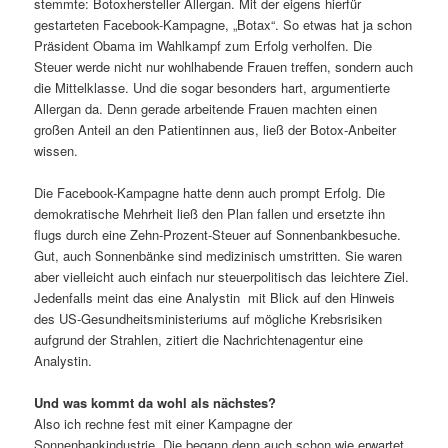
stemmte: Botoxhersteller Allergan. Mit der eigens hierfür
gestarteten Facebook-Kampagne, „Botax“. So etwas hat ja schon
Präsident Obama im Wahlkampf zum Erfolg verholfen. Die
Steuer werde nicht nur wohlhabende Frauen treffen, sondern auch
die Mittelklasse. Und die sogar besonders hart, argumentierte
Allergan da. Denn gerade arbeitende Frauen machten einen
großen Anteil an den Patientinnen aus, ließ der Botox-Anbeiter
wissen.
Die Facebook-Kampagne hatte denn auch prompt Erfolg. Die
demokratische Mehrheit ließ den Plan fallen und ersetzte ihn
flugs durch eine Zehn-Prozent-Steuer auf Sonnenbankbesuche.
Gut, auch Sonnenbänke sind medizinisch umstritten. Sie waren
aber vielleicht auch einfach nur steuerpolitisch das leichtere Ziel.
Jedenfalls meint das eine Analystin mit Blick auf den Hinweis
des US-Gesundheitsministeriums auf mögliche Krebsrisiken
aufgrund der Strahlen, zitiert die Nachrichtenagentur eine
Analystin.
Und was kommt da wohl als nächstes?
Also ich rechne fest mit einer Kampagne der
Sonnenbankindustrie. Die begann denn auch schon wie erwartet