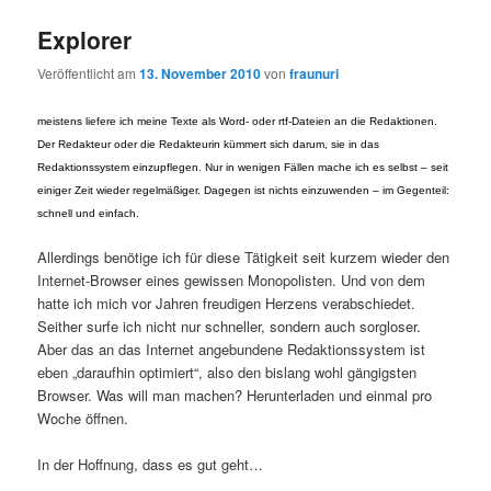
Explorer
Veröffentlicht am
13. November 2010
von
fraunuri
meistens liefere ich meine Texte als Word- oder rtf-Dateien an die Redaktionen.
Der Redakteur oder die Redakteurin kümmert sich darum, sie in das
Redaktionssystem einzupflegen. Nur in wenigen Fällen mache ich es selbst – seit
einiger Zeit wieder regelmäßiger. Dagegen ist nichts einzuwenden – im Gegenteil:
schnell und einfach.
Allerdings benötige ich für diese Tätigkeit seit kurzem wieder den
Internet-Browser eines gewissen Monopolisten. Und von dem
hatte ich mich vor Jahren freudigen Herzens verabschiedet.
Seither surfe ich nicht nur schneller, sondern auch sorgloser.
Aber das an das Internet angebundene Redaktionssystem ist
eben „daraufhin optimiert“, also den bislang wohl gängigsten
Browser. Was will man machen? Herunterladen und einmal pro
Woche öffnen.
In der Hoffnung, dass es gut geht…