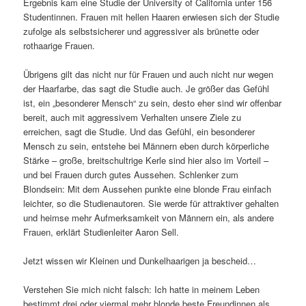
Ergebnis kam eine Studie der University of California unter 156
Studentinnen. Frauen mit hellen Haaren erwiesen sich der Studie
zufolge als selbstsicherer und aggressiver als brünette oder
rothaarige Frauen.
Übrigens gilt das nicht nur für Frauen und auch nicht nur wegen
der Haarfarbe, das sagt die Studie auch. Je größer das Gefühl
ist, ein „besonderer Mensch“ zu sein, desto eher sind wir offenbar
bereit, auch mit aggressivem Verhalten unsere Ziele zu
erreichen, sagt die Studie. Und das Gefühl, ein besonderer
Mensch zu sein, entstehe bei Männern eben durch körperliche
Stärke – große, breitschultrige Kerle sind hier also im Vorteil –
und bei Frauen durch gutes Aussehen. Schlenker zum
Blondsein: Mit dem Aussehen punkte eine blonde Frau einfach
leichter, so die Studienautoren. Sie werde für attraktiver gehalten
und heimse mehr Aufmerksamkeit von Männern ein, als andere
Frauen, erklärt Studienleiter Aaron Sell.
Jetzt wissen wir Kleinen und Dunkelhaarigen ja bescheid…
Verstehen Sie mich nicht falsch: Ich hatte in meinem Leben
bestimmt drei oder viermal mehr blonde beste Freundinnen als