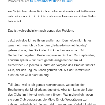
Veröffentlicht am
16. November 2010
von
fraunuri
was Sie jetzt lesen, das wollte ich Ihnen schon vor einem Jahr und drei Monaten
aufschreiben. Aber ich bin nicht dazu gekommen. Immer war irgendetwas. Und es
hatte ja Zeit.
Das ist wahrscheinlich auch genau das Problem.
Jetzt schreibe ich es Ihnen endlich auf. Denn eigentlich ist es
ganz nett, was ich da über den „Be-late-for-something-day“
gelesen habe, den Sie in den USA und anderswo am 24.
September begehen. Beziehungsweise nicht am 24. September,
sondern später – nur nicht gerade ausgerechnet am 24.
September. So jedenfalls lautet die Vorgabe des Procrastinator’s
Club, der den Tag ins Leben gerufen hat. Mit der Termintreue
sieht es der Club nicht so eng.
Toll! Jetzt wollte ich gerade nachschauen, wo sie bei der
Bearbeitung der Mitgliedsanträge sind. Aber ich kann die Seite
des Clubs im Internet nicht mehr finden. Wahrscheinlich haben
sie vom Club vergessen, die Miete für die Webpräsenz zu
zahlen. Jedenfalls ist die vom Netz genommen. Vielleicht gibt es