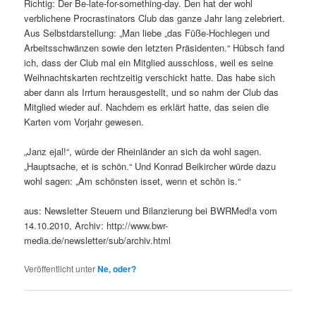
Richtig: Der Be-late-for-something-day. Den hat der wohl
verblichene Procrastinators Club das ganze Jahr lang zelebriert.
Aus Selbstdarstellung: „Man liebe „das Füße-Hochlegen und
Arbeitsschwänzen sowie den letzten Präsidenten.“ Hübsch fand
ich, dass der Club mal ein Mitglied ausschloss, weil es seine
Weihnachtskarten rechtzeitig verschickt hatte. Das habe sich
aber dann als Irrtum herausgestellt, und so nahm der Club das
Mitglied wieder auf. Nachdem es erklärt hatte, das seien die
Karten vom Vorjahr gewesen.
„Janz ejal!“, würde der Rheinländer an sich da wohl sagen.
„Hauptsache, et is schön.“ Und Konrad Beikircher würde dazu
wohl sagen: „Am schönsten isset, wenn et schön is.“
aus: Newsletter Steuern und Bilanzierung bei BWRMed!a vom
14.10.2010, Archiv: http://www.bwr-
media.de/newsletter/sub/archiv.html
Veröffentlicht unter
Ne, oder?