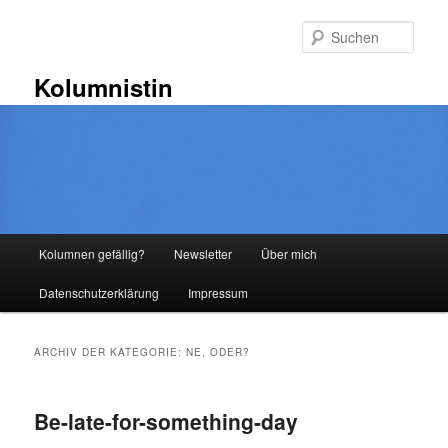
Zum
Zum
primären
sekundären
Such
Inhalt
Inhalt
springen
springen
Kolumnistin
Hauptmenü
Kolumnen gefällig?
Newsletter
Über mich
Datenschutzerklärung
Impressum
ARCHIV DER KATEGORIE:
NE, ODER?
Be-late-for-something-day