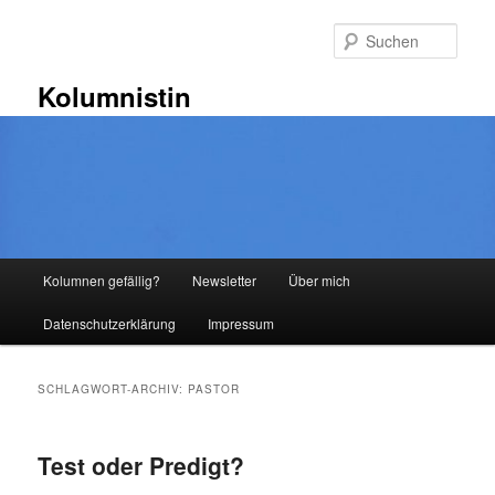
Zum
Zum
primären
sekundären
Such
Inhalt
Inhalt
springen
springen
Kolumnistin
Hauptmenü
Kolumnen gefällig?
Newsletter
Über mich
Datenschutzerklärung
Impressum
SCHLAGWORT-ARCHIV:
PASTOR
Test oder Predigt?