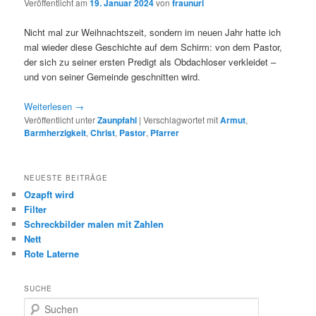
Veröffentlicht am
19. Januar 2024
von
fraunuri
Nicht mal zur Weihnachtszeit, sondern im neuen Jahr hatte ich
mal wieder diese Geschichte auf dem Schirm: von dem Pastor,
der sich zu seiner ersten Predigt als Obdachloser verkleidet –
und von seiner Gemeinde geschnitten wird.
Weiterlesen
→
Veröffentlicht unter
Zaunpfahl
|
Verschlagwortet mit
Armut
,
Barmherzigkeit
,
Christ
,
Pastor
,
Pfarrer
NEUESTE BEITRÄGE
Ozapft wird
Filter
Schreckbilder malen mit Zahlen
Nett
Rote Laterne
SUCHE
S