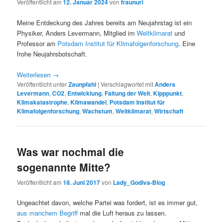
Veröffentlicht am
12. Januar 2024
von
fraunuri
Meine Entdeckung des Jahres bereits am Neujahrstag ist ein
Physiker, Anders Levermann, Mitglied im
Weltklimarat
und
Professor am
Potsdam Institut für Klimafolgenforschung
. Eine
frohe Neujahrsbotschaft.
Weiterlesen
→
Veröffentlicht unter
Zaunpfahl
|
Verschlagwortet mit
Anders
Levermann
,
CO2
,
Entwicklung
,
Faltung der Welt
,
Kipppunkt
,
Klimakatastrophe
,
Klimawandel
,
Potsdam Institut für
Klimafolgenforschung
,
Wachstum
,
Weltklimarat
,
Wirtschaft
Was war nochmal die
sogenannte Mitte?
Veröffentlicht am
18. Juni 2017
von
Lady_Godiva-Blog
Ungeachtet davon, welche Partei was fordert, ist es immer gut,
aus manchem Begriff
mal die Luft heraus zu lassen.