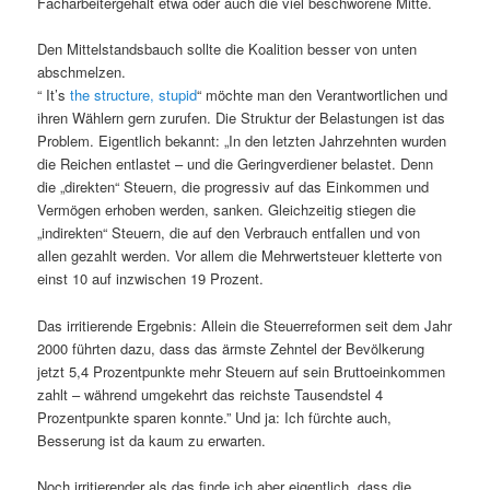
Facharbeitergehalt etwa oder auch die viel beschworene Mitte.
Den Mittelstandsbauch sollte die Koalition besser von unten
abschmelzen.
“ It’s
the structure, stupid
“ möchte man den Verantwortlichen und
ihren Wählern gern zurufen. Die Struktur der Belastungen ist das
Problem. Eigentlich bekannt: „In den letzten Jahrzehnten wurden
die Reichen entlastet – und die Geringverdiener belastet. Denn
die „direkten“ Steuern, die progressiv auf das Einkommen und
Vermögen erhoben werden, sanken. Gleichzeitig stiegen die
„indirekten“ Steuern, die auf den Verbrauch entfallen und von
allen gezahlt werden. Vor allem die Mehrwertsteuer kletterte von
einst 10 auf inzwischen 19 Prozent.
Das irritierende Ergebnis: Allein die Steuerreformen seit dem Jahr
2000 führten dazu, dass das ärmste Zehntel der Bevölkerung
jetzt 5,4 Prozentpunkte mehr Steuern auf sein Bruttoeinkommen
zahlt – während umgekehrt das reichste Tausendstel 4
Prozentpunkte sparen konnte.” Und ja: Ich fürchte auch,
Besserung ist da kaum zu erwarten.
Noch irritierender als das finde ich aber eigentlich, dass die