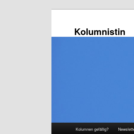
Zum
primären
Inhalt
Kolumnistin
springen
Hauptmenü
Kolumnen gefällig?
Newslett