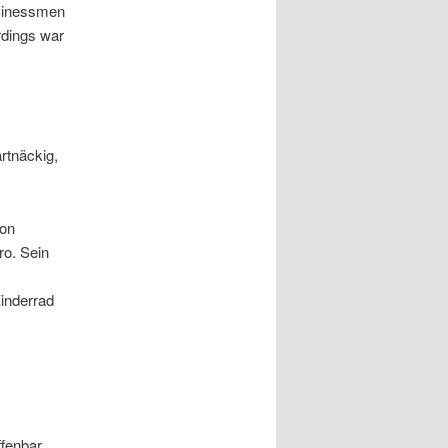
usinessmen
rdings war
rtnäckig,
von
ro. Sein
Kinderrad
ffenbar