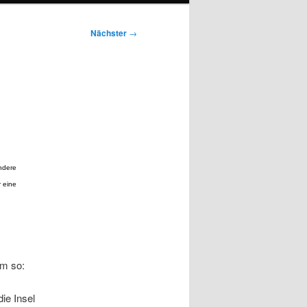
Nächster
→
andere
r eine
am so:
ie Insel