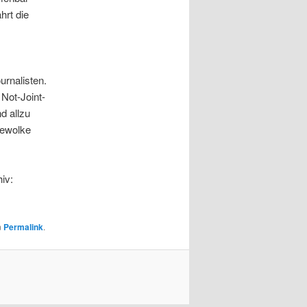
hrt die
urnalisten.
 Not-Joint-
d allzu
hewolke
iv:
n
Permalink
.