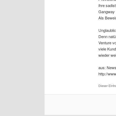
ihre sadis
Gangway h
Als Beweis
Unglaublic
Denn natür
Venture vo
viele Kund
wieder we
aus: News
http://www
Dieser Eint