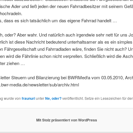
tische Ader und ließ jeden der neuen Fahrradbesitzer mit seinem Gefä
ochradeln.
, dass es sich tatsächlich um das eigene Fahrrad handelt …
h, oder? Aber wahr. Und natürlich auch irgendwie sehr nett für uns Jo
lich ist diese Nachricht bedeutend unterhaltsamer als es ein simples
n Fährgesellschaft und Fahrradladen wäre, finden Sie nicht auch? Un
en wird die Fährlinie schon nicht verprellen. Schließlich wird die Asc
iter ziehen …
letter Steuern und Bilanzierung bei BWRMed!a vom 03.05.2010, Arch
.bwr-media.de/newsletter/sub/archiv.html
rag wurde von
fraunuri
unter
Ne, oder?
veröffentlicht. Setze ein Lesezeichen für de
Mit Stolz präsentiert von WordPress