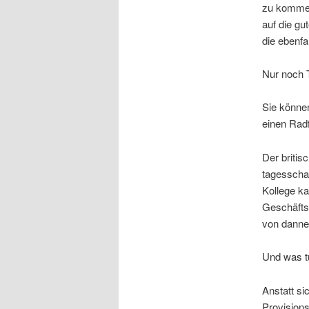
zu kommen
auf die gu
die ebenfa
Nur noch 
Sie können
einen Radf
Der briti
tagesscha
Kollege ka
Geschäftsl
von danne
Und was tu
Anstatt s
Provisions