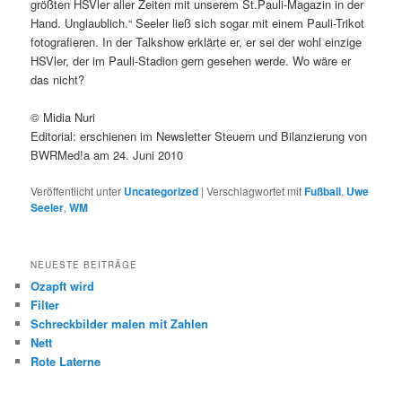
größten HSVler aller Zeiten mit unserem St.Pauli-Magazin in der
Hand. Unglaublich.“ Seeler ließ sich sogar mit einem Pauli-Trikot
fotografieren. In der Talkshow erklärte er, er sei der wohl einzige
HSVler, der im Pauli-Stadion gern gesehen werde. Wo wäre er
das nicht?
© Midia Nuri
Editorial: erschienen im Newsletter Steuern und Bilanzierung von
BWRMed!a am 24. Juni 2010
Veröffentlicht unter
Uncategorized
|
Verschlagwortet mit
Fußball
,
Uwe
Seeler
,
WM
NEUESTE BEITRÄGE
Ozapft wird
Filter
Schreckbilder malen mit Zahlen
Nett
Rote Laterne