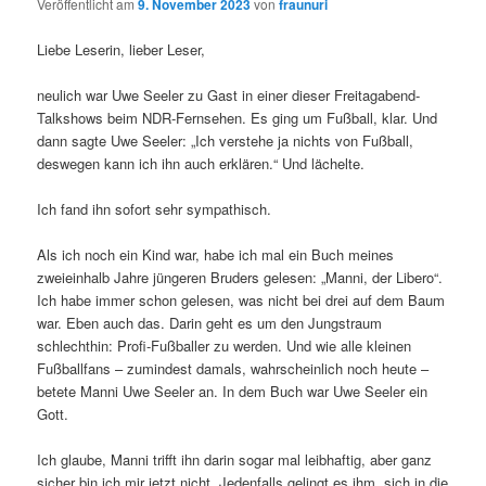
Veröffentlicht am
9. November 2023
von
fraunuri
Liebe Leserin, lieber Leser,
neulich war Uwe Seeler zu Gast in einer dieser Freitagabend-
Talkshows beim NDR-Fernsehen. Es ging um Fußball, klar. Und
dann sagte Uwe Seeler: „Ich verstehe ja nichts von Fußball,
deswegen kann ich ihn auch erklären.“ Und lächelte.
Ich fand ihn sofort sehr sympathisch.
Als ich noch ein Kind war, habe ich mal ein Buch meines
zweieinhalb Jahre jüngeren Bruders gelesen: „Manni, der Libero“.
Ich habe immer schon gelesen, was nicht bei drei auf dem Baum
war. Eben auch das. Darin geht es um den Jungstraum
schlechthin: Profi-Fußballer zu werden. Und wie alle kleinen
Fußballfans – zumindest damals, wahrscheinlich noch heute –
betete Manni Uwe Seeler an. In dem Buch war Uwe Seeler ein
Gott.
Ich glaube, Manni trifft ihn darin sogar mal leibhaftig, aber ganz
sicher bin ich mir jetzt nicht. Jedenfalls gelingt es ihm, sich in die