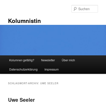
Zum
Zum
primären
sekundären
Such
Inhalt
Inhalt
springen
springen
Kolumnistin
Hauptmenü
Kolumnen gefällig?
Newsletter
Über mich
Datenschutzerklärung
Impressum
SCHLAGWORT-ARCHIV:
UWE SEELER
Uwe Seeler