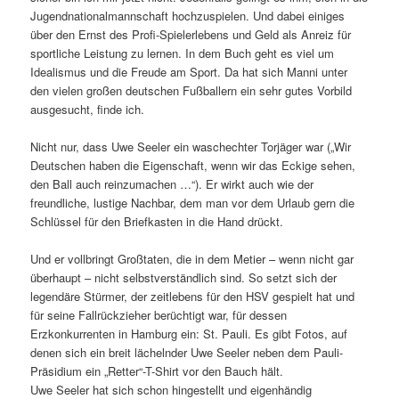
Jugendnationalmannschaft hochzuspielen. Und dabei einiges
über den Ernst des Profi-Spielerlebens und Geld als Anreiz für
sportliche Leistung zu lernen. In dem Buch geht es viel um
Idealismus und die Freude am Sport. Da hat sich Manni unter
den vielen großen deutschen Fußballern ein sehr gutes Vorbild
ausgesucht, finde ich.
Nicht nur, dass Uwe Seeler ein waschechter Torjäger war („Wir
Deutschen haben die Eigenschaft, wenn wir das Eckige sehen,
den Ball auch reinzumachen …“). Er wirkt auch wie der
freundliche, lustige Nachbar, dem man vor dem Urlaub gern die
Schlüssel für den Briefkasten in die Hand drückt.
Und er vollbringt Großtaten, die in dem Metier – wenn nicht gar
überhaupt – nicht selbstverständlich sind. So setzt sich der
legendäre Stürmer, der zeitlebens für den HSV gespielt hat und
für seine Fallrückzieher berüchtigt war, für dessen
Erzkonkurrenten in Hamburg ein: St. Pauli. Es gibt Fotos, auf
denen sich ein breit lächelnder Uwe Seeler neben dem Pauli-
Präsidium ein „Retter“-T-Shirt vor den Bauch hält.
Uwe Seeler hat sich schon hingestellt und eigenhändig