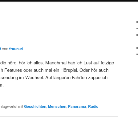
N
3
von
fraunuri
io höre, hör ich alles. Manchmal hab ich Lust auf fetzige
h Features oder auch mal ein Hörspiel. Oder hör auch
tsendung im Wechsel. Auf längeren Fahrten zappe ich
m.
hlagwortet mit
Geschichten
,
Menschen
,
Panorama
,
Radio