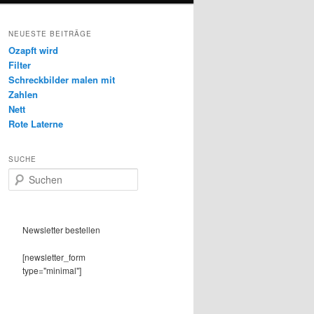
NEUESTE BEITRÄGE
Ozapft wird
Filter
Schreckbilder malen mit
Zahlen
Nett
Rote Laterne
SUCHE
S
u
c
h
e
Newsletter bestellen
n
[newsletter_form
type="minimal"]