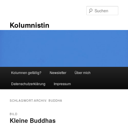
Zum
Zum
primären
sekundären
Such
Inhalt
Inhalt
springen
springen
Kolumnistin
Hauptmenü
Kolumnen gefällig?
Newsletter
Über mich
Datenschutzerklärung
Impressum
SCHLAGWORT-ARCHIV:
BUDDHA
BILD
Kleine Buddhas