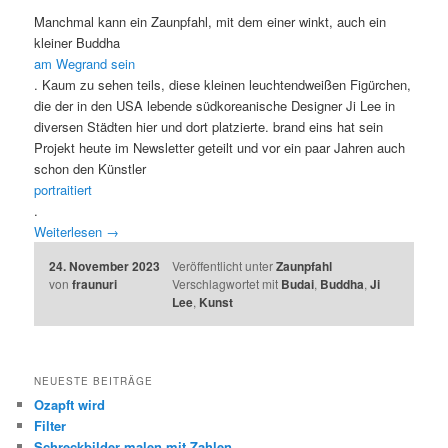
Manchmal kann ein Zaunpfahl, mit dem einer winkt, auch ein
kleiner Buddha
am Wegrand sein
. Kaum zu sehen teils, diese kleinen leuchtendweißen Figürchen,
die der in den USA lebende südkoreanische Designer Ji Lee in
diversen Städten hier und dort platzierte. brand eins hat sein
Projekt heute im Newsletter geteilt und vor ein paar Jahren auch
schon den Künstler
portraitiert
.
Weiterlesen
→
24. November 2023
Veröffentlicht unter
Zaunpfahl
von
fraunuri
Verschlagwortet mit
Budai
,
Buddha
,
Ji
Lee
,
Kunst
NEUESTE BEITRÄGE
Ozapft wird
Filter
Schreckbilder malen mit Zahlen