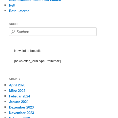
Nett
Rote Laterne
SUCHE
S
u
c
h
e
Newsletter bestellen
n
[newsletter_form type="minimal"]
ARCHIV
April 2026
März 2024
Februar 2024
Januar 2024
Dezember 2023
November 2023