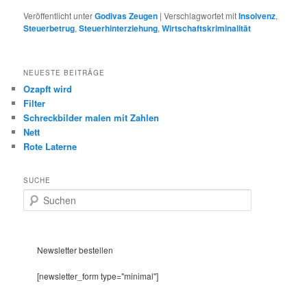
Veröffentlicht unter
Godivas Zeugen
|
Verschlagwortet mit
Insolvenz
,
Steuerbetrug
,
Steuerhinterziehung
,
Wirtschaftskriminalität
NEUESTE BEITRÄGE
Ozapft wird
Filter
Schreckbilder malen mit Zahlen
Nett
Rote Laterne
SUCHE
S
u
c
h
e
Newsletter bestellen
n
[newsletter_form type="minimal"]