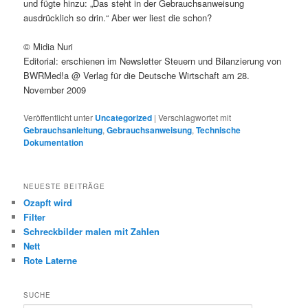
und fügte hinzu: „Das steht in der Gebrauchsanweisung
ausdrücklich so drin.“ Aber wer liest die schon?
© Midia Nuri
Editorial: erschienen im Newsletter Steuern und Bilanzierung von
BWRMed!a @ Verlag für die Deutsche Wirtschaft am 28.
November 2009
Veröffentlicht unter
Uncategorized
|
Verschlagwortet mit
Gebrauchsanleitung
,
Gebrauchsanweisung
,
Technische
Dokumentation
NEUESTE BEITRÄGE
Ozapft wird
Filter
Schreckbilder malen mit Zahlen
Nett
Rote Laterne
SUCHE