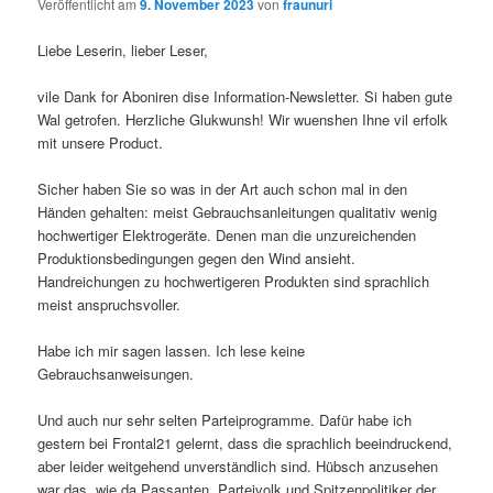
Veröffentlicht am
9. November 2023
von
fraunuri
Liebe Leserin, lieber Leser,
vile Dank for Aboniren dise Information-Newsletter. Si haben gute
Wal getrofen. Herzliche Glukwunsh! Wir wuenshen Ihne vil erfolk
mit unsere Product.
Sicher haben Sie so was in der Art auch schon mal in den
Händen gehalten: meist Gebrauchsanleitungen qualitativ wenig
hochwertiger Elektrogeräte. Denen man die unzureichenden
Produktionsbedingungen gegen den Wind ansieht.
Handreichungen zu hochwertigeren Produkten sind sprachlich
meist anspruchsvoller.
Habe ich mir sagen lassen. Ich lese keine
Gebrauchsanweisungen.
Und auch nur sehr selten Parteiprogramme. Dafür habe ich
gestern bei Frontal21 gelernt, dass die sprachlich beeindruckend,
aber leider weitgehend unverständlich sind. Hübsch anzusehen
war das, wie da Passanten, Parteivolk und Spitzenpolitiker der