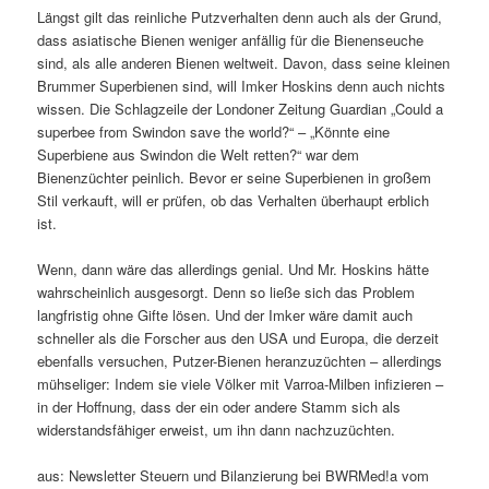
Längst gilt das reinliche Putzverhalten denn auch als der Grund,
dass asiatische Bienen weniger anfällig für die Bienenseuche
sind, als alle anderen Bienen weltweit. Davon, dass seine kleinen
Brummer Superbienen sind, will Imker Hoskins denn auch nichts
wissen. Die Schlagzeile der Londoner Zeitung Guardian „Could a
superbee from Swindon save the world?“ – „Könnte eine
Superbiene aus Swindon die Welt retten?“ war dem
Bienenzüchter peinlich. Bevor er seine Superbienen in großem
Stil verkauft, will er prüfen, ob das Verhalten überhaupt erblich
ist.
Wenn, dann wäre das allerdings genial. Und Mr. Hoskins hätte
wahrscheinlich ausgesorgt. Denn so ließe sich das Problem
langfristig ohne Gifte lösen. Und der Imker wäre damit auch
schneller als die Forscher aus den USA und Europa, die derzeit
ebenfalls versuchen, Putzer-Bienen heranzuzüchten – allerdings
mühseliger: Indem sie viele Völker mit Varroa-Milben infizieren –
in der Hoffnung, dass der ein oder andere Stamm sich als
widerstandsfähiger erweist, um ihn dann nachzuzüchten.
aus: Newsletter Steuern und Bilanzierung bei BWRMed!a vom