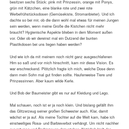
besitzen sechs Stück: pink mit Prinzessin, orange mit Ponys,
grün mit Kätzchen, eine blanke rote und zwei rote
Werbefrühstücksdosen (Gemüsekiste, Stromanbieter). Und ich
dachte so bei mir, ob die dann wohl mal etwas für meinen Jungen
sein werden, wenn meine Große die Kistchen nicht mehr
braucht? Hygienische Aspekte blieben in dem Moment außen
vor. Oder ob wir dereinst mal ein Dutzend der bunten
Plastikdosen bei uns liegen haben werden?
Und wie ich da mit meinem noch nicht ganz ausgeschlafenen
Hirn so saß und vor mich hinschnitt, kam mir diese Vision. Es
war erschreckend. Plötzlich fragte ich mich, welche Dose denn
dann mein Sohn mal gut finden sollte. Haufenweise Tiere und
Prinzessinnen. Aber kaum wilde Kerle.
Und Bob der Baumeister gibt es nur auf Kleidung und Lego.
Mal schauen, noch ist er ja noch klein. Und bislang gefällt ihm
das Glitzerzeug seiner großen Schwester auch. Klar, damit
wächst er ja auf. Als meine Tochter auf die Welt kam, habe ich
einstweiliges Rosa- und Barbieverbot verhängt. Um nicht nachher