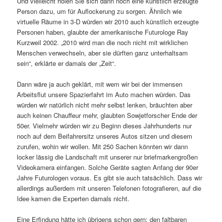
Und vielleicht holen Sie sich dann noch eine künstlich erzeugte
Person dazu, um für Auflockerung zu sorgen. Ähnlich wie
virtuelle Räume in 3-D würden wir 2010 auch künstlich erzeugte
Personen haben, glaubte der amerikanische Futurologe Ray
Kurzweil 2002. „2010 wird man die noch nicht mit wirklichen
Menschen verwechseln, aber sie dürften ganz unterhaltsam
sein“, erklärte er damals der „Zeit“.
Dann wäre ja auch geklärt, mit wem wir bei der immensen
Arbeitsflut unsere Spazierfahrt im Auto machen würden. Das
würden wir natürlich nicht mehr selbst lenken, bräuchten aber
auch keinen Chauffeur mehr, glaubten Sowjetforscher Ende der
50er. Vielmehr würden wir zu Beginn dieses Jahrhunderts nur
noch auf dem Beifahrersitz unseres Autos sitzen und diesem
zurufen, wohin wir wollen. Mit 250 Sachen könnten wir dann
locker lässig die Landschaft mit unserer nur briefmarkengroßen
Videokamera einfangen. Solche Geräte sagten Anfang der 90er
Jahre Futurologen voraus. Es gibt sie auch tatsächlich. Dass wir
allerdings außerdem mit unseren Telefonen fotografieren, auf die
Idee kamen die Experten damals nicht.
Eine Erfindung hätte ich übrigens schon gern: den faltbaren