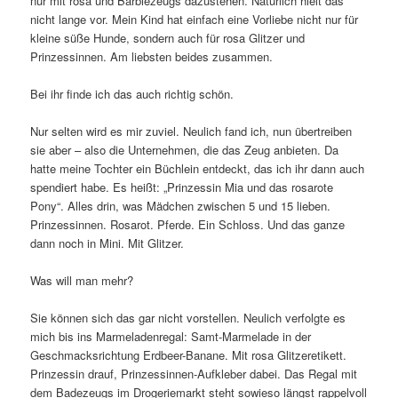
nur mit rosa und Barbiezeugs dazustehen. Natürlich hielt das
nicht lange vor. Mein Kind hat einfach eine Vorliebe nicht nur für
kleine süße Hunde, sondern auch für rosa Glitzer und
Prinzessinnen. Am liebsten beides zusammen.
Bei ihr finde ich das auch richtig schön.
Nur selten wird es mir zuviel. Neulich fand ich, nun übertreiben
sie aber – also die Unternehmen, die das Zeug anbieten. Da
hatte meine Tochter ein Büchlein entdeckt, das ich ihr dann auch
spendiert habe. Es heißt: „Prinzessin Mia und das rosarote
Pony“. Alles drin, was Mädchen zwischen 5 und 15 lieben.
Prinzessinnen. Rosarot. Pferde. Ein Schloss. Und das ganze
dann noch in Mini. Mit Glitzer.
Was will man mehr?
Sie können sich das gar nicht vorstellen. Neulich verfolgte es
mich bis ins Marmeladenregal: Samt-Marmelade in der
Geschmacksrichtung Erdbeer-Banane. Mit rosa Glitzeretikett.
Prinzessin drauf, Prinzessinnen-Aufkleber dabei. Das Regal mit
dem Badezeugs im Drogeriemarkt steht sowieso längst rappelvoll