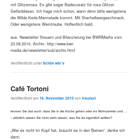
mit Glitzerrosa. Es gibt sogar Badezusatz für rosa Glitzer-
Seifenblasen. Ich frage mich schon, wann denn bitte wenigstens
die Wilde-Kerle-Marmelade kommt. Mit Stachelbeergeschmack.
Oder wenigstens Weintraube. Hoffentlich bald.
aus: Newsletter Steuern und Bilanzierung bei BWRMed!a vom
23.09.2010, Archiv: http://www.bwr-
media.de/newsletter/sub/archiv.html
Veröffentlicht unter
Schön wär's
Café Tortoni
Veröffentlicht am
16. November 2010
von
fraunuri
kennen Sie das auch: dass Sie in die Küche gehen oder ins Wohnzimmer und …
– plötzlich wissen Sie nicht mehr wissen, was Sie da eigentlich wollten?
„Wer es nicht im Kopf hat, braucht es in den Beinen“, denke ich
dann.