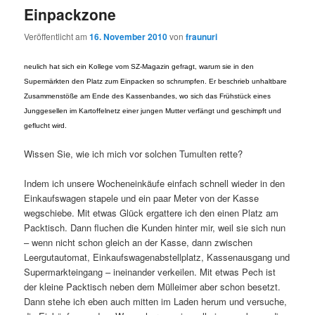
Einpackzone
Veröffentlicht am
16. November 2010
von
fraunuri
neulich hat sich ein Kollege vom SZ-Magazin gefragt, warum sie in den
Supermärkten den Platz zum Einpacken so schrumpfen. Er beschrieb unhaltbare
Zusammenstöße am Ende des Kassenbandes, wo sich das Frühstück eines
Junggesellen im Kartoffelnetz einer jungen Mutter verfängt und geschimpft und
geflucht wird.
Wissen Sie, wie ich mich vor solchen Tumulten rette?
Indem ich unsere Wocheneinkäufe einfach schnell wieder in den
Einkaufswagen stapele und ein paar Meter von der Kasse
wegschiebe. Mit etwas Glück ergattere ich den einen Platz am
Packtisch. Dann fluchen die Kunden hinter mir, weil sie sich nun
– wenn nicht schon gleich an der Kasse, dann zwischen
Leergutautomat, Einkaufswagenabstellplatz, Kassenausgang und
Supermarkteingang – ineinander verkeilen. Mit etwas Pech ist
der kleine Packtisch neben dem Mülleimer aber schon besetzt.
Dann stehe ich eben auch mitten im Laden herum und versuche,