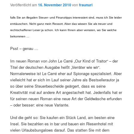
Veröffentlicht am
16. November 2010
von
fraunuri
falls Sie an illegalen Steuer- und Finanztipps interessiert sind, muss ich Sie leider
enttäuschen. Nicht ganz mein Ressort. Aber das wissen Sie als treuer und
rechtschaffener Leser ja schon. Ich kann Ihnen aber verraten, wo Sie welche
bekommen …
Psst – genau …
Im neuen Roman von John Le Carré „Our Kind of Traitor“ – der
Titel der deutschen Ausgabe heißt „Verräter wie wir“.
Normalerweise ist Le Carré eher auf Spionage spezialisiert. Aber
vielleicht hat er sich im Lauf seiner Jahre als Bestsellerautor ja
so über seine Steuerbescheide geärgert, dass es seine
Kreativität mal auf andere Art angestachelt hat. Jedenfalls hat er
für seinen neuen Roman eine neue Art der Geldwäsche erfunden
– oder besser: eine neue Variante.
Und die geht so: Sie kaufen ein Stück Land, am besten eine
Insel. Sie bezahlen es in bar und bauen ein Riesenhotel mit
vielen Urlaubsbungalows darauf. Das statten Sie mit dem