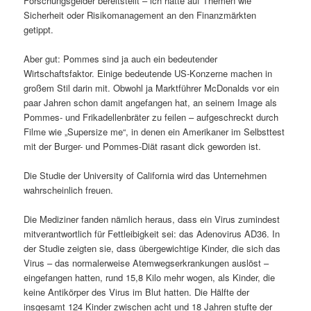
Forschungsgelder bereitstellt – ich hätte auf Themen wie
Sicherheit oder Risikomanagement an den Finanzmärkten
getippt.
Aber gut: Pommes sind ja auch ein bedeutender
Wirtschaftsfaktor. Einige bedeutende US-Konzerne machen in
großem Stil darin mit. Obwohl ja Marktführer McDonalds vor ein
paar Jahren schon damit angefangen hat, an seinem Image als
Pommes- und Frikadellenbräter zu feilen – aufgeschreckt durch
Filme wie „Supersize me“, in denen ein Amerikaner im Selbsttest
mit der Burger- und Pommes-Diät rasant dick geworden ist.
Die Studie der University of California wird das Unternehmen
wahrscheinlich freuen.
Die Mediziner fanden nämlich heraus, dass ein Virus zumindest
mitverantwortlich für Fettleibigkeit sei: das Adenovirus AD36. In
der Studie zeigten sie, dass übergewichtige Kinder, die sich das
Virus – das normalerweise Atemwegserkrankungen auslöst –
eingefangen hatten, rund 15,8 Kilo mehr wogen, als Kinder, die
keine Antikörper des Virus im Blut hatten. Die Hälfte der
insgesamt 124 Kinder zwischen acht und 18 Jahren stufte der