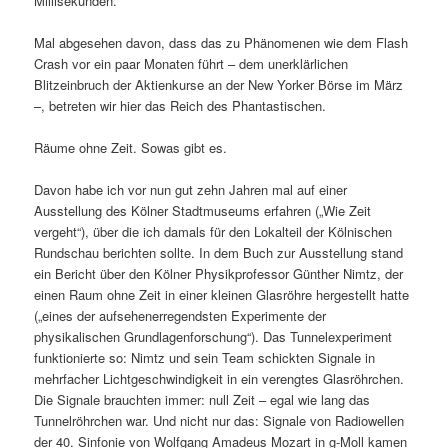
Millisekunden.
Mal abgesehen davon, dass das zu Phänomenen wie dem Flash
Crash vor ein paar Monaten führt – dem unerklärlichen
Blitzeinbruch der Aktienkurse an der New Yorker Börse im März
–, betreten wir hier das Reich des Phantastischen.
Räume ohne Zeit. Sowas gibt es.
Davon habe ich vor nun gut zehn Jahren mal auf einer
Ausstellung des Kölner Stadtmuseums erfahren („Wie Zeit
vergeht“), über die ich damals für den Lokalteil der Kölnischen
Rundschau berichten sollte. In dem Buch zur Ausstellung stand
ein Bericht über den Kölner Physikprofessor Günther Nimtz, der
einen Raum ohne Zeit in einer kleinen Glasröhre hergestellt hatte
(„eines der aufsehenerregendsten Experimente der
physikalischen Grundlagenforschung“). Das Tunnelexperiment
funktionierte so: Nimtz und sein Team schickten Signale in
mehrfacher Lichtgeschwindigkeit in ein verengtes Glasröhrchen.
Die Signale brauchten immer: null Zeit – egal wie lang das
Tunnelröhrchen war. Und nicht nur das: Signale von Radiowellen
der 40. Sinfonie von Wolfgang Amadeus Mozart in g-Moll kamen