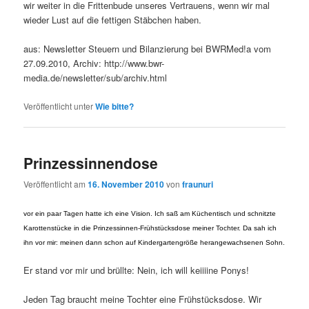
wir weiter in die Frittenbude unseres Vertrauens, wenn wir mal
wieder Lust auf die fettigen Stäbchen haben.
aus: Newsletter Steuern und Bilanzierung bei BWRMed!a vom
27.09.2010, Archiv: http://www.bwr-
media.de/newsletter/sub/archiv.html
Veröffentlicht unter
Wie bitte?
Prinzessinnendose
Veröffentlicht am
16. November 2010
von
fraunuri
vor ein paar Tagen hatte ich eine Vision. Ich saß am Küchentisch und schnitzte
Karottenstücke in die Prinzessinnen-Frühstücksdose meiner Tochter. Da sah ich
ihn vor mir: meinen dann schon auf Kindergartengröße herangewachsenen Sohn.
Er stand vor mir und brüllte: Nein, ich will keiiiine Ponys!
Jeden Tag braucht meine Tochter eine Frühstücksdose. Wir