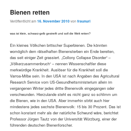
Bienen retten
Veröffentlicht am
16. November 2010
von
fraunuri
was ist klein, schwarz-gelb gestreift und soll die Welt retten?
Ein kleines Völkchen britischer Superbienen. Die könnten
womöglich dem rätselhaften Bienensterben ein Ende bereiten,
das seit einiger Zeit grassiert. „Collony Collapse Disorder“ –
„Völkerzusammenbruch“ – nennen Wissenschaftler diese
merkwürdige Krankheit. Auslöser für die Krankheit soll die
Varroa-Milbe sein. In den USA ist nach Angaben des Agricultural
Research Service vom US-Gesundheitsministerium allein im
vergangenen Winter jedes dritte Bienenvolk eingegangen oder
verschwunden. Hierzulande steht es nicht ganz so schlimm um
die Bienen, wie in den USA. Aber immerhin stirbt auch hier
mindestens jedes sechste Bienenvolk: 15 bis 30 Prozent. Das ist
schon konstant mehr als der natürliche Schwund wäre, berichtet
Professor Jürgen Tautz von der Universität Würzburg, einer der
führenden deutschen Bienenforscher.