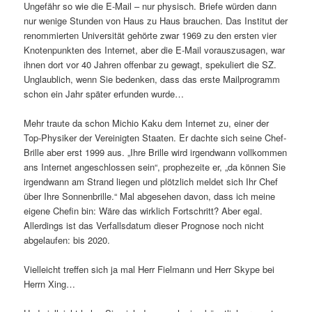
Ungefähr so wie die E-Mail – nur physisch. Briefe würden dann
nur wenige Stunden von Haus zu Haus brauchen. Das Institut der
renommierten Universität gehörte zwar 1969 zu den ersten vier
Knotenpunkten des Internet, aber die E-Mail vorauszusagen, war
ihnen dort vor 40 Jahren offenbar zu gewagt, spekuliert die SZ.
Unglaublich, wenn Sie bedenken, dass das erste Mailprogramm
schon ein Jahr später erfunden wurde…
Mehr traute da schon Michio Kaku dem Internet zu, einer der
Top-Physiker der Vereinigten Staaten. Er dachte sich seine Chef-
Brille aber erst 1999 aus. „Ihre Brille wird irgendwann vollkommen
ans Internet angeschlossen sein“, prophezeite er, „da können Sie
irgendwann am Strand liegen und plötzlich meldet sich Ihr Chef
über Ihre Sonnenbrille.“ Mal abgesehen davon, dass ich meine
eigene Chefin bin: Wäre das wirklich Fortschritt? Aber egal.
Allerdings ist das Verfallsdatum dieser Prognose noch nicht
abgelaufen: bis 2020.
Vielleicht treffen sich ja mal Herr Fielmann und Herr Skype bei
Herrn Xing…