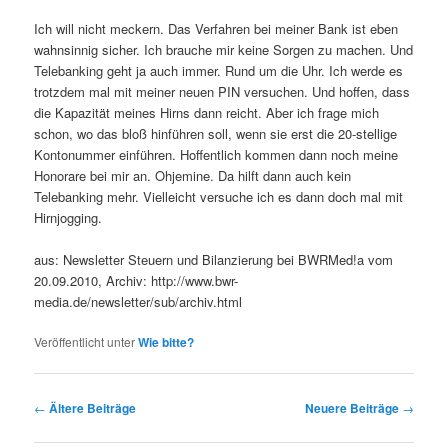
Ich will nicht meckern. Das Verfahren bei meiner Bank ist eben
wahnsinnig sicher. Ich brauche mir keine Sorgen zu machen. Und
Telebanking geht ja auch immer. Rund um die Uhr. Ich werde es
trotzdem mal mit meiner neuen PIN versuchen. Und hoffen, dass
die Kapazität meines Hirns dann reicht. Aber ich frage mich
schon, wo das bloß hinführen soll, wenn sie erst die 20-stellige
Kontonummer einführen. Hoffentlich kommen dann noch meine
Honorare bei mir an. Ohjemine. Da hilft dann auch kein
Telebanking mehr. Vielleicht versuche ich es dann doch mal mit
Hirnjogging.
aus: Newsletter Steuern und Bilanzierung bei BWRMed!a vom
20.09.2010, Archiv: http://www.bwr-
media.de/newsletter/sub/archiv.html
Veröffentlicht unter
Wie bitte?
Beitragsnavigation
←
Ältere Beiträge
Neuere Beiträge
→