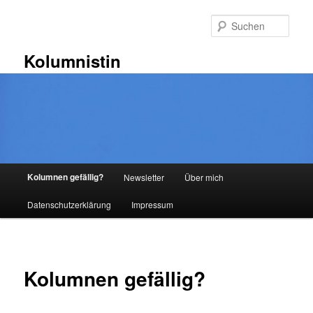
Zum
primären
Such
Inhalt
springen
Kolumnistin
Hauptmenü
Kolumnen gefällig?
Newsletter
Über mich
Datenschutzerklärung
Impressum
Kolumnen gefällig?