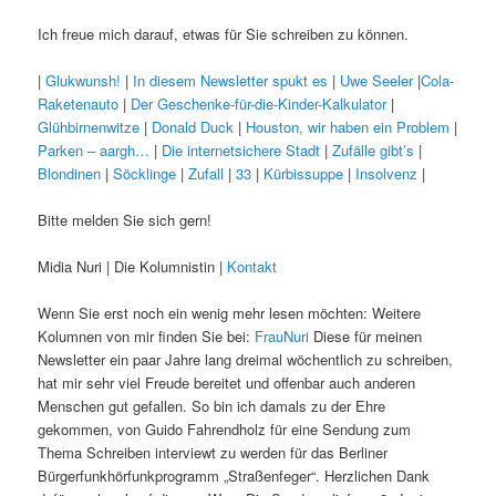
Ich freue mich darauf, etwas für Sie schreiben zu können.
|
Glukwunsh!
|
In diesem Newsletter spukt es
|
Uwe Seeler
|
Cola-
Raketenauto
|
Der Geschenke-für-die-Kinder-Kalkulator
|
Glühbirnenwitze
|
Donald Duck
|
Houston, wir haben ein Problem
|
Parken – aargh…
|
Die internetsichere Stadt
|
Zufälle gibt’s
|
Blondinen
|
Söcklinge
|
Zufall
|
33
|
Kürbissuppe
|
Insolvenz
|
Bitte melden Sie sich gern!
Midia Nuri | Die Kolumnistin |
Kontakt
Wenn Sie erst noch ein wenig mehr lesen möchten: Weitere
Kolumnen von mir finden Sie bei:
FrauNuri
Diese für meinen
Newsletter ein paar Jahre lang dreimal wöchentlich zu schreiben,
hat mir sehr viel Freude bereitet und offenbar auch anderen
Menschen gut gefallen. So bin ich damals zu der Ehre
gekommen, von Guido Fahrendholz für eine Sendung zum
Thema Schreiben interviewt zu werden für das Berliner
Bürgerfunkhörfunkprogramm „Straßenfeger“. Herzlichen Dank