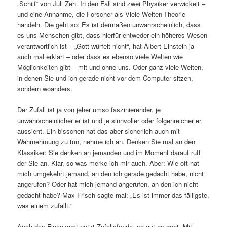
„Schilf“ von Juli Zeh. In den Fall sind zwei Physiker verwickelt –
und eine Annahme, die Forscher als Viele-Welten-Theorie
handeln. Die geht so: Es ist dermaßen unwahrscheinlich, dass
es uns Menschen gibt, dass hierfür entweder ein höheres Wesen
verantwortlich ist – „Gott würfelt nicht“, hat Albert Einstein ja
auch mal erklärt – oder dass es ebenso viele Welten wie
Möglichkeiten gibt – mit und ohne uns. Oder ganz viele Welten,
in denen Sie und ich gerade nicht vor dem Computer sitzen,
sondern woanders.
Der Zufall ist ja von jeher umso faszinierender, je
unwahrscheinlicher er ist und je sinnvoller oder folgenreicher er
aussieht. Ein bisschen hat das aber sicherlich auch mit
Wahrnehmung zu tun, nehme ich an. Denken Sie mal an den
Klassiker: Sie denken an jemanden und im Moment darauf ruft
der Sie an. Klar, so was merke ich mir auch. Aber: Wie oft hat
mich umgekehrt jemand, an den ich gerade gedacht habe, nicht
angerufen? Oder hat mich jemand angerufen, an den ich nicht
gedacht habe? Max Frisch sagte mal: „Es ist immer das fälligste,
was einem zufällt.“
Auch das Finanzamt nutzt Zufallsfunde, so gut es geht. Mit