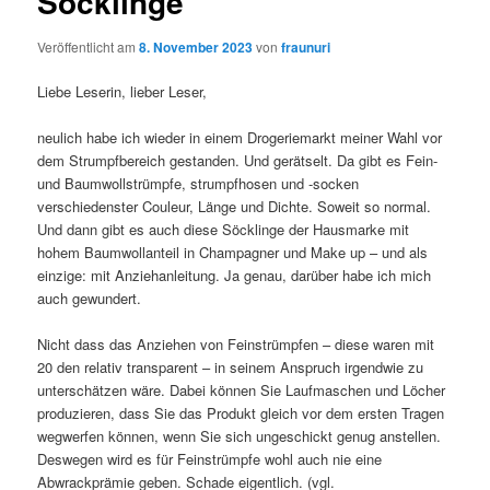
Söcklinge
Veröffentlicht am
8. November 2023
von
fraunuri
Liebe Leserin, lieber Leser,
neulich habe ich wieder in einem Drogeriemarkt meiner Wahl vor
dem Strumpfbereich gestanden. Und gerätselt. Da gibt es Fein-
und Baumwollstrümpfe, strumpfhosen und -socken
verschiedenster Couleur, Länge und Dichte. Soweit so normal.
Und dann gibt es auch diese Söcklinge der Hausmarke mit
hohem Baumwollanteil in Champagner und Make up – und als
einzige: mit Anziehanleitung. Ja genau, darüber habe ich mich
auch gewundert.
Nicht dass das Anziehen von Feinstrümpfen – diese waren mit
20 den relativ transparent – in seinem Anspruch irgendwie zu
unterschätzen wäre. Dabei können Sie Laufmaschen und Löcher
produzieren, dass Sie das Produkt gleich vor dem ersten Tragen
wegwerfen können, wenn Sie sich ungeschickt genug anstellen.
Deswegen wird es für Feinstrümpfe wohl auch nie eine
Abwrackprämie geben. Schade eigentlich. (vgl.