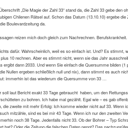
Überschrift „Die Magie der Zahl 33“ stand da, die Zahl 33 gebe den o
bigen Chilenen Rätsel auf. Schon das Datum (13.10.10) ergebe die 
 die Boulevardzeitung da.
ssagen reizen mich doch gleich zum Nachrechnen. Berufskrankheit.
ichts dafür. Wahrscheinlich, weil es so einfach ist. Und? Es stimmt, 
 plus 10 rechnen. Aber es stimmt nicht, wenn sie das Jahr ausschre
s ergibt dann 2033. Und wenn Sie einfach die Quersumme bilden (1 p
 die Nullen ergeben schließlich null und nix), dann stimmt es auch nic
 Gut: immerhin ist das wiederum die Quersumme von 33 …
r soll laut Bericht exakt 33 Tage gebraucht haben, um den Rettungs
schütteten zu bohren. Ich habe mal gezählt. Egal wie – es gab offen
 die zweite mit mehr Erfolg: Ich komme wieder nicht auf 33. Wenn i
such mitzähle, sind es bei mir 43 Tage. Wenn ich nur den zweiten V
mmerhin noch 38 Tage. Jedenfalls nicht 33. Ob der Bohrer – Typ Sch
rt hat? Oder die Zeitung die falschen Daten nennt? Das nachzuprüfen