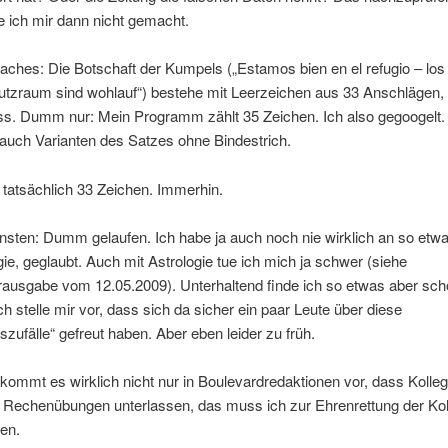
 ich mir dann nicht gemacht.
aches: Die Botschaft der Kumpels („Estamos bien en el refugio – los 
utzraum sind wohlauf“) bestehe mit Leerzeichen aus 33 Anschlägen, 
ss. Dumm nur: Mein Programm zählt 35 Zeichen. Ich also gegoogelt.
auch Varianten des Satzes ohne Bindestrich.
 tatsächlich 33 Zeichen. Immerhin.
sten: Dumm gelaufen. Ich habe ja auch noch nie wirklich an so etwa
e, geglaubt. Auch mit Astrologie tue ich mich ja schwer (siehe
rausgabe vom 12.05.2009). Unterhaltend finde ich so etwas aber sch
Ich stelle mir vor, dass sich da sicher ein paar Leute über diese
zufälle“ gefreut haben. Aber eben leider zu früh.
 kommt es wirklich nicht nur in Boulevardredaktionen vor, dass Kolle
e Rechenübungen unterlassen, das muss ich zur Ehrenrettung der Ko
en.