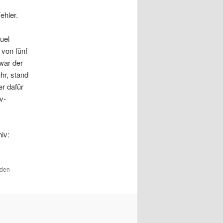
ehler.
uel
 von fünf
war der
hr, stand
er dafür
v-
iv:
 den