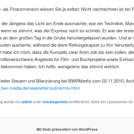
 als Finanzmensch wissen Sie ja selbst: Nicht nachrechnen ist ein F
 der übrigens das Licht am Ende ausmachte, war ein Techniker, Man
wenn es stimmt, was der Express noch so schrieb. Er war der erste
ie an dem großen Tag in die Grube heruntergelassen wurden. Und er 
r unten ausharrte, während die leere Rettungskapsel zu ihm herunterfu
t habe ich mich, dass die Kumpels zwar ihren Job los sein sollen, ab
millionenschwere Angebote für Film- und Buchprojekte sowie Exklusi
 bekommen haben. Ich hoffe, wenigstens das stimmt wirklich.
letter Steuern und Bilanzierung bei BWRMed!a vom 02.11.2010, Arch
.bwr-media.de/newsletter/sub/archiv.html
rag wurde von
admin
unter
Uncategorized
veröffentlicht. Setze ein Lesezeichen für
Mit Stolz präsentiert von WordPress