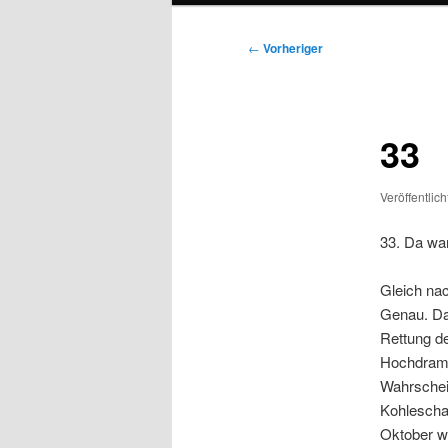
Beitragsnavigation
←
Vorheriger
33
Veröffentlic
33. Da war
Gleich nac
Genau. Da 
Rettung de
Hochdrama
Wahrschei
Kohlescha
Oktober wa