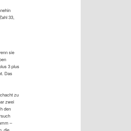
hnehin
Zahl 33,
wenn sie
iben
lus 3 plus
ht. Das
schacht zu
bar zwei
ch den
ersuch
ramm –
, die