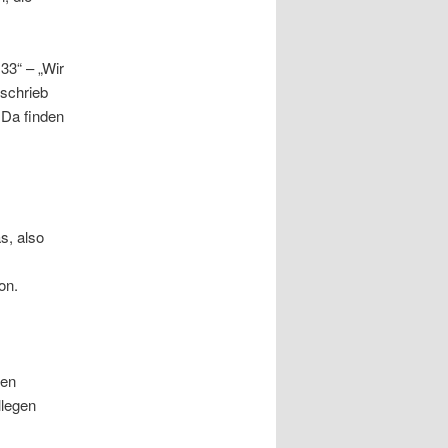
33“ – „Wir
schrieb
 Da finden
s, also
on.
gen
llegen