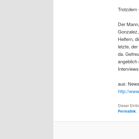
Trotzdem –
Der Mann,
Gonzalez, 
Helfern, d
letzte, de
da. Gefreu
angeblich 
Interviews
aus: News
http://www
Dieser Eint
Permalink
.