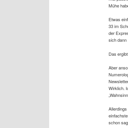
Mühe habe
Etwas einf
33 im Sch
der Expre
sich dann 
Das ergibt
Aber anson
Numerologi
Newslette
Wirklich. 
„Wahnsinns
Allerdings
einfachst
schon sag