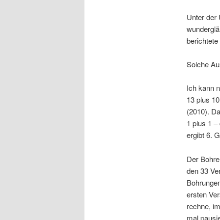
Unter der 
wundergläu
berichtete
Solche Au
Ich kann n
13 plus 10
(2010). Da
1 plus 1 –
ergibt 6.
Der Bohre
den 33 Ver
Bohrungen,
ersten Ver
rechne, i
mal pausie