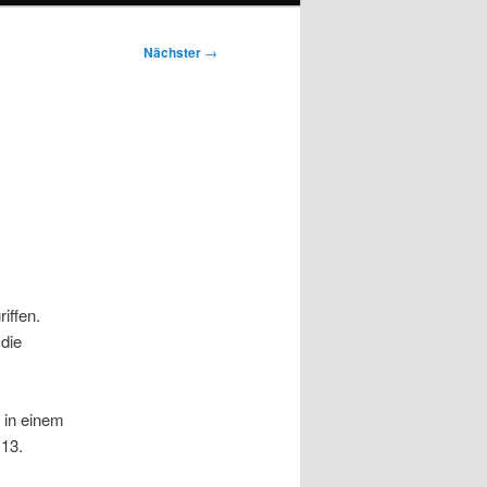
Nächster
→
iffen.
 die
 in einem
13.