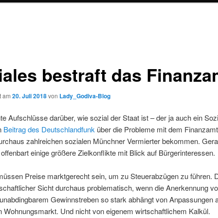
iales bestraft das Finanza
ht am
20. Juli 2018
von
Lady_Godiva-Blog
te Aufschlüsse darüber, wie sozial der Staat ist – der ja auch ein Sozia
in
Beitrag des Deutschlandfunk
über die Probleme mit dem Finanzamt,
durchaus zahlreichen sozialen Münchner Vermierter bekommen. Gera
offenbart einige größere Zielkonflikte mit Blick auf Bürgerinteressen.
 müssen Preise marktgerecht sein, um zu Steuerabzügen zu führen. D
schaftlicher Sicht durchaus problematisch, wenn die Anerkennung v
h unabdingbarem Gewinnstreben so stark abhängt von Anpassungen a
en Wohnungsmarkt. Und nicht von eigenem wirtschaftlichem Kalkül.