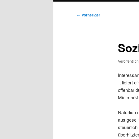
Beitragsnavigation
←
Vorheriger
Soz
Veröffentlic
Interessan
-, liefert e
offenbar 
Mietmarkt 
Natürlich
aus gesell
steuerlic
überhitzt