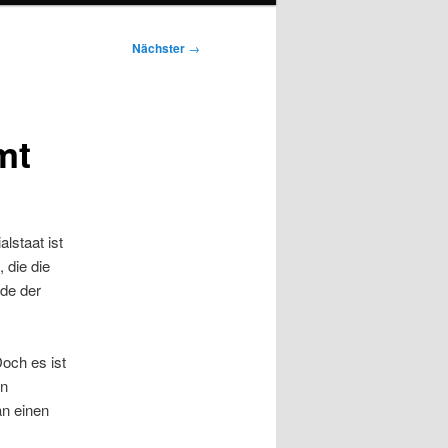
Nächster
→
mt
lstaat ist
 die die
de der
och es ist
on
n einen