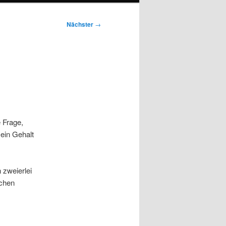
Nächster
→
 Frage,
sein Gehalt
 zweierlei
schen