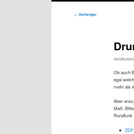
Beitragsnavigation
←
Vorheriger
Dru
Veröffentlic
Ob auch B
egal welch
mehr als w
Aber ansch
Maß. Bitt
Rundfunk 
ZDF: