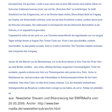
beschaulichen Job gewöhnt, wurde er nun schon zum zweiten Mal binnen eines halben Jahres ins
Schweizer Außenministerium zitiert, um sich für „Peitschen-Peer“ zu rechtfertigen. So heißt
Steinbrück bei den Eidgenossen, seit er im Oktober damit drohte, Deutschland dürfe im Umgang
mit Staaten, die Steuersünder schützen, nicht nur mit dem Zuckerbrot winken, sondern müsse auch
die Peitsche schwenken. Der traditionell so beschauliche Job des Deutschen Botschafters in der
Schweiz, er ist ungemütlich geworden.
Ungemütlich stelle ich mir auch vor, was Türsteher einem Bericht der tagesthemen von vor einigen
Tagen zufolge derzeit in hippen New Yorker Clubs tun: Nicht Leute ausschließen, sondern
einschließen. Ja, man glaubt es kaum. Aber so wurde es berichtet: Die Türsteher standen im Innern
und versperrten den Ausgang.
Anlass für den Bericht war die Beobachtung, wie in der Krise derzeit in New York die Nicht-Jobs
aus dem Boden schießen – also echte, offenbar durchaus entgoltene Unsinnsaufgaben. Nicht die
normalen, irgendwie ehrenwerte Jobs wie Tüteneinpacken oder putzen etwa. Nein: Autos in
Parkhäusern ein- und auswinken oder Wasserhähne in Nobelrestauranttoiletten für die Gäste
aufdrehen. Oder eben Clubs vor dem Sich-Leeren schützen. Gut, die ebenfalls beobachteten
Schlangensteher am Broadway werden heute weniger zu tun haben, als zuvor. Nehme ich jedenfalls
an.
aus: Newsletter Steuern und Bilanzierung bei BWRMed!a vom
20.03.2009, Archiv: http://www.bwr-
media.de/newsletter/sub/archiv.html