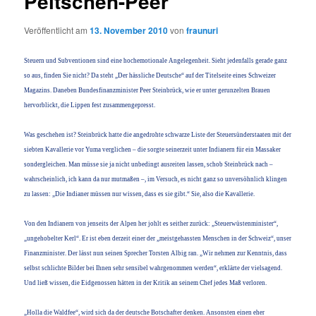
Peitschen-Peer
Veröffentlicht am
13. November 2010
von
fraunuri
Steuern und Subventionen sind eine hochemotionale Angelegenheit. Sieht jedenfalls gerade ganz
so aus, finden Sie nicht? Da steht „Der hässliche Deutsche“ auf der Titelseite eines Schweizer
Magazins. Daneben Bundesfinanzminister Peer Steinbrück, wie er unter gerunzelten Brauen
hervorblickt, die Lippen fest zusammengepresst.
Was geschehen ist? Steinbrück hatte die angedrohte schwarze Liste der Steuersünderstaaten mit der
siebten Kavallerie vor Yuma verglichen – die sorgte seinerzeit unter Indianern für ein Massaker
sondergleichen. Man müsse sie ja nicht unbedingt ausreiten lassen, schob Steinbrück nach –
wahrscheinlich, ich kann da nur mutmaßen –, im Versuch, es nicht ganz so unversöhnlich klingen
zu lassen: „Die Indianer müssen nur wissen, dass es sie gibt.“ Sie, also die Kavallerie.
Von den Indianern von jenseits der Alpen her johlt es seither zurück: „Steuerwüstenminister“,
„ungehobelter Kerl“. Er ist eben derzeit einer der „meistgehassten Menschen in der Schweiz“, unser
Finanzminister. Der lässt nun seinen Sprecher Torsten Albig ran. „Wir nehmen zur Kenntnis, dass
selbst schlichte Bilder bei Ihnen sehr sensibel wahrgenommen werden“, erklärte der vielsagend.
Und ließ wissen, die Eidgenossen hätten in der Kritik an seinem Chef jedes Maß verloren.
„Holla die Waldfee“, wird sich da der deutsche Botschafter denken. Ansonsten einen eher