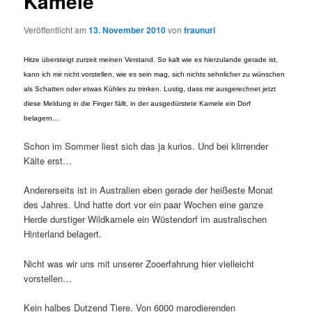
Kamele
Veröffentlicht am
13. November 2010
von
fraunuri
Hitze übersteigt zurzeit meinen Verstand. So kalt wie es hierzulande gerade ist,
kann ich mir nicht vorstellen, wie es sein mag, sich nichts sehnlicher zu wünschen
als Schatten oder etwas Kühles zu trinken. Lustig, dass mir ausgerechnet jetzt
diese Meldung in die Finger fällt, in der ausgedürstete Kamele ein Dorf
belagern…
Schon im Sommer liest sich das ja kurios. Und bei klirrender
Kälte erst…
Andererseits ist in Australien eben gerade der heißeste Monat
des Jahres. Und hatte dort vor ein paar Wochen eine ganze
Herde durstiger Wildkamele ein Wüstendorf im australischen
Hinterland belagert.
Nicht was wir uns mit unserer Zooerfahrung hier vielleicht
vorstellen…
Kein halbes Dutzend Tiere. Von 6000 marodierenden