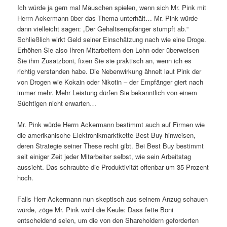
Ich würde ja gern mal Mäuschen spielen, wenn sich Mr. Pink mit
Herrn Ackermann über das Thema unterhält… Mr. Pink würde
dann vielleicht sagen: „Der Gehaltsempfänger stumpft ab.“
Schließlich wirkt Geld seiner Einschätzung nach wie eine Droge.
Erhöhen Sie also Ihren Mitarbeitern den Lohn oder überweisen
Sie ihm Zusatzboni, fixen Sie sie praktisch an, wenn ich es
richtig verstanden habe. Die Nebenwirkung ähnelt laut Pink der
von Drogen wie Kokain oder Nikotin – der Empfänger giert nach
immer mehr. Mehr Leistung dürfen Sie bekanntlich von einem
Süchtigen nicht erwarten…
Mr. Pink würde Herrn Ackermann bestimmt auch auf Firmen wie
die amerikanische Elektronikmarktkette Best Buy hinweisen,
deren Strategie seiner These recht gibt. Bei Best Buy bestimmt
seit einiger Zeit jeder Mitarbeiter selbst, wie sein Arbeitstag
aussieht. Das schraubte die Produktivität offenbar um 35 Prozent
hoch.
Falls Herr Ackermann nun skeptisch aus seinem Anzug schauen
würde, zöge Mr. Pink wohl die Keule: Dass fette Boni
entscheidend seien, um die von den Shareholdern geforderten