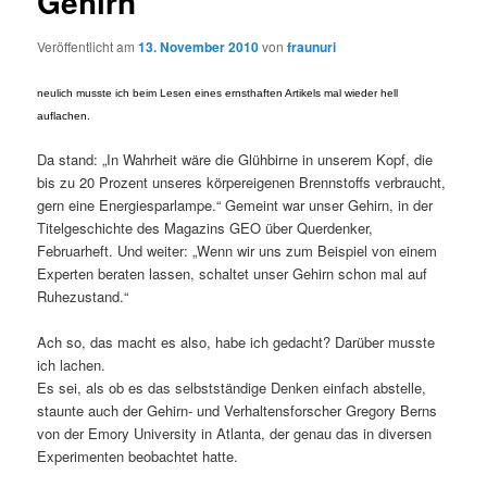
Gehirn
Veröffentlicht am
13. November 2010
von
fraunuri
neulich musste ich beim Lesen eines ernsthaften Artikels mal wieder hell
auflachen.
Da stand: „In Wahrheit wäre die Glühbirne in unserem Kopf, die
bis zu 20 Prozent unseres körpereigenen Brennstoffs verbraucht,
gern eine Energiesparlampe.“ Gemeint war unser Gehirn, in der
Titelgeschichte des Magazins GEO über Querdenker,
Februarheft. Und weiter: „Wenn wir uns zum Beispiel von einem
Experten beraten lassen, schaltet unser Gehirn schon mal auf
Ruhezustand.“
Ach so, das macht es also, habe ich gedacht? Darüber musste
ich lachen.
Es sei, als ob es das selbstständige Denken einfach abstelle,
staunte auch der Gehirn- und Verhaltensforscher Gregory Berns
von der Emory University in Atlanta, der genau das in diversen
Experimenten beobachtet hatte.