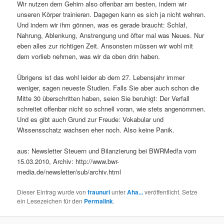
Wir nutzen dem Gehirn also offenbar am besten, indem wir
unseren Körper trainieren. Dagegen kann es sich ja nicht wehren.
Und indem wir ihm gönnen, was es gerade braucht: Schlaf,
Nahrung, Ablenkung, Anstrengung und öfter mal was Neues. Nur
eben alles zur richtigen Zeit. Ansonsten müssen wir wohl mit
dem vorlieb nehmen, was wir da oben drin haben.
Übrigens ist das wohl leider ab dem 27. Lebensjahr immer
weniger, sagen neueste Studien. Falls Sie aber auch schon die
Mitte 30 überschritten haben, seien Sie beruhigt: Der Verfall
schreitet offenbar nicht so schnell voran, wie stets angenommen.
Und es gibt auch Grund zur Freude: Vokabular und
Wissensschatz wachsen eher noch. Also keine Panik.
aus: Newsletter Steuern und Bilanzierung bei BWRMed!a vom
15.03.2010, Archiv: http://www.bwr-
media.de/newsletter/sub/archiv.html
Dieser Eintrag wurde von
fraunuri
unter
Aha...
veröffentlicht. Setze
ein Lesezeichen für den
Permalink
.