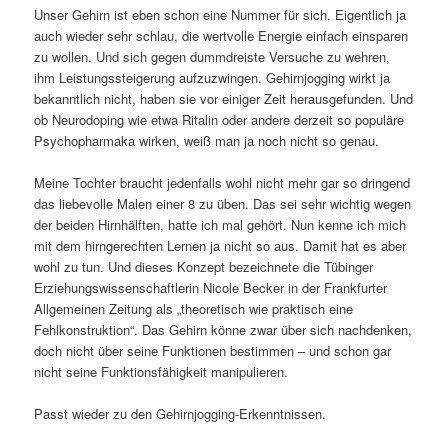
Unser Gehirn ist eben schon eine Nummer für sich. Eigentlich ja
auch wieder sehr schlau, die wertvolle Energie einfach einsparen
zu wollen. Und sich gegen dummdreiste Versuche zu wehren,
ihm Leistungssteigerung aufzuzwingen. Gehirnjogging wirkt ja
bekanntlich nicht, haben sie vor einiger Zeit herausgefunden. Und
ob Neurodoping wie etwa Ritalin oder andere derzeit so populäre
Psychopharmaka wirken, weiß man ja noch nicht so genau.
Meine Tochter braucht jedenfalls wohl nicht mehr gar so dringend
das liebevolle Malen einer 8 zu üben. Das sei sehr wichtig wegen
der beiden Hirnhälften, hatte ich mal gehört. Nun kenne ich mich
mit dem hirngerechten Lernen ja nicht so aus. Damit hat es aber
wohl zu tun. Und dieses Konzept bezeichnete die Tübinger
Erziehungswissenschaftlerin Nicole Becker in der Frankfurter
Allgemeinen Zeitung als „theoretisch wie praktisch eine
Fehlkonstruktion“. Das Gehirn könne zwar über sich nachdenken,
doch nicht über seine Funktionen bestimmen – und schon gar
nicht seine Funktionsfähigkeit manipulieren.
Passt wieder zu den Gehirnjogging-Erkenntnissen.