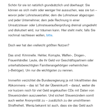
Schön für sie ist natürlich grundsätzlich und überhaupt: Sie
können es sich mehr oder weniger frei aussuchen, was sie tun –
wovon jeder Lohnsteuerzahler, dem die Lohnsteuer abgezogen
und jeder Unternehmer, dem jede Rechnung in einer
Umsatzsteuer- oder Lohnsteueraußenprüfung dreimal umgedreht
und diskutiert wird, nur träumen kann. Hier steht mehr, falls Sie
nochmal nachlesen wollen,
bitte
.
Doch wer hat den vielleicht größten Nutzen?
Das sind: Kriminelle. Hehler, Korrupte, Waffen-, Drogen-,
Frauenhändler. Leute, die ihr Geld vor Geschäftspartnern oder
unterhaltsberechtigten Familienangehörigen verheimlichen
(=Betrüger). Um nur die wichtigsten zu nennen.
Immerhin verzichtet die Bundesregierung ja mit Inkrafttreten des
Abkommens – das ist Teil der Übereinkunft – darauf, weiter die
vor kurzem noch für viel Geld angekauften CDs mit Daten von
Steuersündern auszuwerten. Und sichert Steuersündern somit
auch weiter Anonymität zu – zusätzlich zu der umstrittenen
Straffreiheit. Wenig bekannt ist auch, dass sie das Geld auch