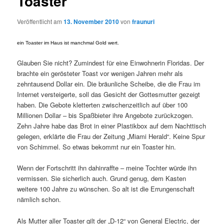
Toaster
Veröffentlicht am
13. November 2010
von
fraunuri
ein Toaster im Haus ist manchmal Gold wert.
Glauben Sie nicht? Zumindest für eine Einwohnerin Floridas. Der
brachte ein gerösteter Toast vor wenigen Jahren mehr als
zehntausend Dollar ein. Die bräunliche Scheibe, die die Frau im
Internet versteigerte, soll das Gesicht der Gottesmutter gezeigt
haben. Die Gebote kletterten zwischenzeitlich auf über 100
Millionen Dollar – bis Spaßbieter ihre Angebote zurückzogen.
Zehn Jahre habe das Brot in einer Plastikbox auf dem Nachttisch
gelegen, erklärte die Frau der Zeitung „Miami Herald“. Keine Spur
von Schimmel. So etwas bekommt nur ein Toaster hin.
Wenn der Fortschritt ihn dahinraffte – meine Tochter würde ihn
vermissen. Sie sicherlich auch. Grund genug, dem Kasten
weitere 100 Jahre zu wünschen. So alt ist die Errungenschaft
nämlich schon.
Als Mutter aller Toaster gilt der „D-12“ von General Electric, der