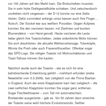
vor 100 Jahren auf den Markt kam. Die Brotscheiben mussten
Sie in sehr hohe Drahtgestellkörbe schieben. Und zwischendurch
umdrehen nicht vergessen – der D-12 konnte nur eine Seite
rösten. Dafür zumindest anfangs umso besser auch Ihre Finger…
Autsch. Der Sockel war aus weißem Porzellan. Gegen Aufpreis
konnten Sie den verzieren lassen: mit Zierlinien und buntem
Blumendekor – von Hand gemalt. Heute verzieren die Leute
lieber gleich ihre Toastscheiben. Jedes erdenkliche Motiv können
Sie sich draufrösten: die aktuelle Wettervorhersage, Totenköpfe,
Winnie the Pooh oder auch Frauensilhouetten. Offenbar sogar
das SPD-Logo. Die nötigen Toaster mit Motivschablonen und
Toast-Tattoos können Sie kaufen.
Natürlich wurde auch der Toaster – wie es sich für eine
bahnbrechende Entwicklung gehört – mehrfach erfunden (siehe
Newsletter vom 5.5.2009), fast zeitgleich von der Firma Bastian
in England. Auch der erste Klapptoaster kam fast zeitgleich – die
zwei seitlichen Klapptüren konnten Sie sogar ganz entfernen.
Sogar Flachbetttoaster – zum Teil mit automatischem
Brotwender ausgerüstet – gab es. Vor 50 Jahren dann erreichte
der Toaster seine wohl höchste Evolutionsstufe. Seither