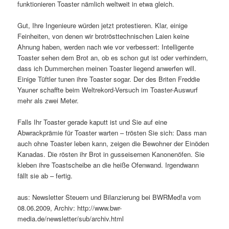
funktionieren Toaster nämlich weltweit in etwa gleich.
Gut, Ihre Ingenieure würden jetzt protestieren. Klar, einige
Feinheiten, von denen wir brotrösttechnischen Laien keine
Ahnung haben, werden nach wie vor verbessert: Intelligente
Toaster sehen dem Brot an, ob es schon gut ist oder verhindern,
dass ich Dummerchen meinen Toaster liegend anwerfen will.
Einige Tüftler tunen ihre Toaster sogar. Der des Briten Freddie
Yauner schaffte beim Weltrekord-Versuch im Toaster-Auswurf
mehr als zwei Meter.
Falls Ihr Toaster gerade kaputt ist und Sie auf eine
Abwrackprämie für Toaster warten – trösten Sie sich: Dass man
auch ohne Toaster leben kann, zeigen die Bewohner der Einöden
Kanadas. Die rösten ihr Brot in gusseisernen Kanonenöfen. Sie
kleben ihre Toastscheibe an die heiße Ofenwand. Irgendwann
fällt sie ab – fertig.
aus: Newsletter Steuern und Bilanzierung bei BWRMed!a vom
08.06.2009, Archiv: http://www.bwr-
media.de/newsletter/sub/archiv.html